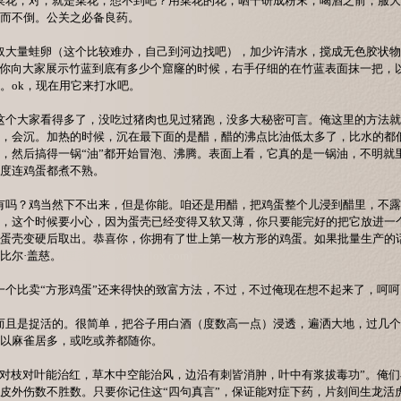
。菜花，对，就是菜花，想不到吧？用菜花的花，晒干研成粉末，喝酒之前，服
而不倒。公关之必备良药。
。取大量蛙卵（这个比较难办，自己到河边找吧），加少许清水，搅成无色胶状
在你向大家展示竹蓝到底有多少个窟窿的时候，右手仔细的在竹蓝表面抹一把，
。ok，现在用它来打水吧。
。这个大家看得多了，没吃过猪肉也见过猪跑，没多大秘密可言。俺这里的方法
，会沉。加热的时候，沉在最下面的是醋，醋的沸点比油低太多了，比水的都
，然后搞得一锅“油”都开始冒泡、沸腾。表面上看，它真的是一锅油，不明就
度连鸡蛋都煮不熟。
。有吗？鸡当然下不出来，但是你能。咱还是用醋，把鸡蛋整个儿浸到醋里，不
，这个时候要小心，因为蛋壳已经变得又软又薄，你只要能完好的把它放进一
蛋壳变硬后取出。恭喜你，你拥有了世上第一枚方形的鸡蛋。如果批量生产的
比尔·盖慈。
(更多内容www.colox.com)
。一个比卖“方形鸡蛋”还来得快的致富方法，不过，不过俺现在想不起来了，呵呵
。而且是捉活的。很简单，把谷子用白酒（度数高一点）浸透，遍洒大地，过几
以麻雀居多，或吃或养都随你。
。“对枝对叶能治红，草木中空能治风，边沿有刺皆消肿，叶中有浆拔毒功”。俺
皮外伤数不胜数。只要你记住这“四句真言”，保证能对症下药，片刻间生龙活