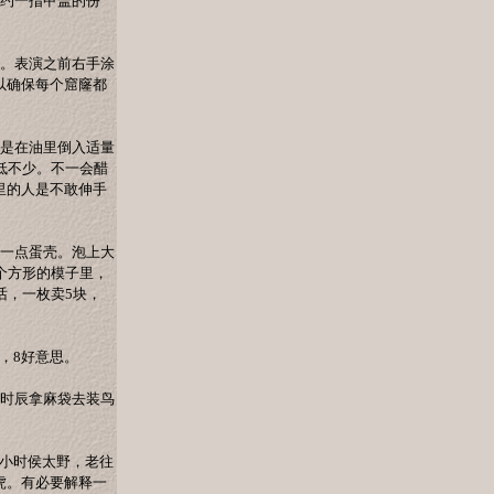
大约一指甲盖的份
物。表演之前右手涂
以确保每个窟窿都
就是在油里倒入适量
低不少。不一会醋
里的人是不敢伸手
露一点蛋壳。泡上大
个方形的模子里，
话，一枚卖5块，
，8好意思。
个时辰拿麻袋去装鸟
们小时侯太野，老往
虎。有必要解释一