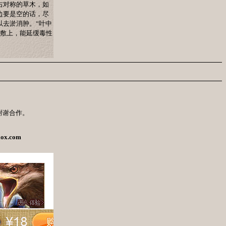
右对称的草木，如
边要是空的话，尽
以去淤消肿。“叶中
烂敷上，能延缓毒性
谢谢合作。
lox.com