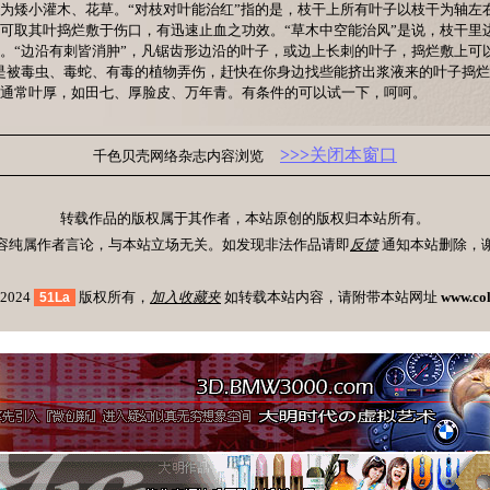
为矮小灌木、花草。“对枝对叶能治红”指的是，枝干上所有叶子以枝干为轴左
可取其叶捣烂敷于伤口，有迅速止血之功效。“草木中空能治风”是说，枝干里
。“边沿有刺皆消肿”，凡锯齿形边沿的叶子，或边上长刺的叶子，捣烂敷上可
是被毒虫、毒蛇、有毒的植物弄伤，赶快在你身边找些能挤出浆液来的叶子捣
通常叶厚，如田七、厚脸皮、万年青。有条件的可以试一下，呵呵。
>>>
关闭本窗口
千色贝壳网络杂志内容浏览
转载作品的版权属于其作者，本站原创的版权归本站所有。
容纯属作者言论，与本站立场无关。如发现非法作品请即
反馈
通知本站删除，
-2024
版权所有，
加入收藏夹
如转载本站内容，请附带本站网址
www.co
51La