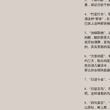
3、“千杯不醉”
量，保证日饮千杯
4、“竹蓝打水”
满这种“胶体”，
已抹上这种胶状物
5、“油锅取物”
的醋，醋的密度大
就开始沸腾，冒泡
的。其实里面的温
6、“方形鸡蛋”
约三天，取出鸡蛋
然后浇几遍凉水，
那么你会很快超越
7、“日进斗金”
8、“日捉百鸟”
吧。这样逮着的鸟
9、“四句真言”
山里钻，树上爬，