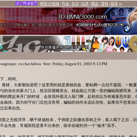
wsgroups: cn.chat.fallow Sent: Friday, August 01, 2003 9:13 PM
下，呵呵。
”。黄鳝，大家都知道吧？这里用的就是黄鳝的血，要粘稠一点但不凝固。一般
匀的涂在你家大门上，然后回屋睡觉去。鳝血能让方圆一里的蝙蝠闻腥而来，
咧咧的爬起来开门的时候，会发现外面没人敲门啊，起初你以为有顽童恶作剧，
会疯掉。因为你守在门后也没有用，蝙蝠的动作永远比你快。如果你不想拿自
过后果自负。
(更多内容www.colox.com)
取河面之无根浮萍，晒干研成粉末，于倒茶之际撒在茶杯之中，客人喝下之后，
不会失效，常规医院是查不出来的，除非你碰到另一个“秘术”高手。