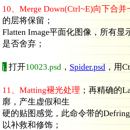
10、Merge Down(Ctrl~E)向下合
的层将保留；
Flatten Image平面化图像
是否舍弃；
j.
打开
10023.psd
，
Spider.psd
，用C
11、Matting褪光处理
；再精确的L
廓，产生虚假和生
硬的贴图感觉，此命令带的Defri
以补救和修饰；