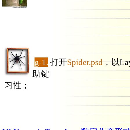
g-1.
打开
Spider.psd
，以L
助键
习性；