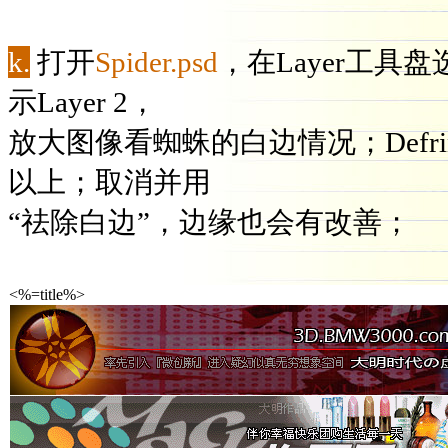
k.
打开
Spider.psd
，在Layer工具盘
示Layer 2，
放大图像看蜘蛛的白边情况；Defr
以上；取消并用
“祛除白边”，边缘也会有改善；