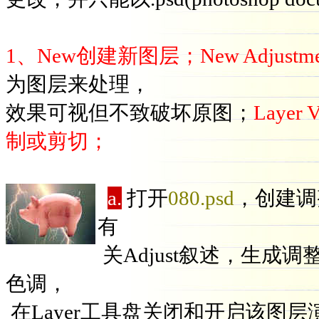
1、New创建新图层；New Adjustm
为图层来处理，
效果可视但不致破坏原图；
Layer
制或剪切；
a.
打开
080.psd
，创建调整图
有
关Adjust叙述，生成调整色
色调，
在Layer工具盘关闭和开启该图层