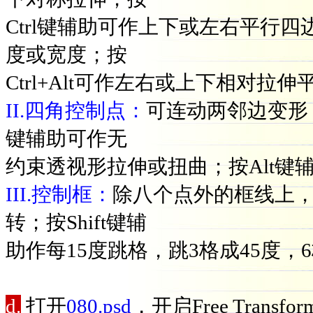
Ctrl键辅助可作上下或左右平行四边形
度或宽度；按
Ctrl+Alt可作左右或上下相对拉
II.四角控制点：
可连动两邻边变形，按
键辅助可作无
约束透视形拉伸或扭曲；按Alt键
III.控制框：
除八个点外的框线上，鼠
转；按Shift键辅
助作每15度跳格，跳3格成45度，6
d.
打开
080.psd
，开启Free Trans