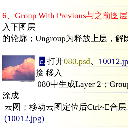
6、Group With Previous与之
入下图层
的轮廓；Ungroup为释放上层，
c.
打开
080.psd
、
10012.j
接 移入
080中生成Layer 2；Gro
涂成
云图；移动云图定位后Ctrl~E合层
(10012.jpg)