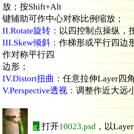
放；按Shift+Alt
键辅助可作中心对称比例缩放；
II.Rotate旋转：
以四控制点操纵，按S
III.Skew倾斜：
作梯形或平行四边形
作对称平行四
边形；
IV.Distort扭曲：
任意拉伸Layer
V.Perspective透视：
调整作近大远
g.
打开
10023.psd
，以Laye