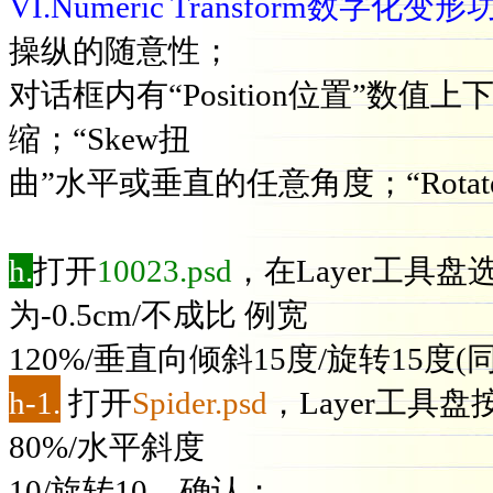
VI.Numeric Transform数字化变
操纵的随意性；
对话框内有“Position位置”数值上
缩；“Skew扭
曲”水平或垂直的任意角度；“Rota
h.
打开
10023.psd
，在Layer工具盘
为-0.5cm/不成比 例宽
120%/垂直向倾斜15度/旋转15度
h-1.
打开
Spider.psd
，Layer工具盘按
80%/水平斜度
10/旋转10，确认；