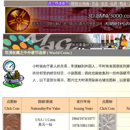
导演收藏之中外硬币选录 ( World Coins )
小时侯由于家人的关系，常接触到外国人，不时有各国朋友到家
街坊邻里的瞠目结舌、小孩围观；因此也能收集到一些外国硬币
人，以下是部分展示。图片过大时请用鼠标右键击图标，以新窗
点图标
国籍/面值
发行年份
点图标
Click Coin
Nationality/Par Value
I
ssuing
Years
Click Coin
Na
1964
/
1974/1977/
USA / 1 Cents
美元一仙
1978/1981/1981