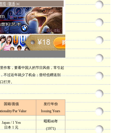
里作客，要看中国人的节日风俗，常引起
，不过近年就少了机会；曾经也赠送别
口打开。
国籍/面值
发行年份
tionality/Par Value
I
ssuing
Years
昭和46年
Japan / 1 Yen
日本 1 元
(1971)